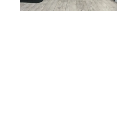
Rejoignez-nous au studio Trilogy 64 à Pau
pour un atelier unique dédié à l'amélioration
de votre bien-être physique et mental.
Pendant cet atelier, vous découvrirez les bienfaits du
Pilates pour tonifier votre corps, améliorer votre flexibilité
et votre posture. Vous aurez également l’opportunité
d’expérimenter les effets apaisants de la sonothérapie.
La sonothérapie utilise des instruments thérapeutiques
tels que des bols tibétains et en cristal, un monocorde, des
diapasons, des tambours et plus encore pour créer une
expérience multi-sensorielle. Grâce à des fréquences et des
vibrations spécifiques, la sonothérapie guide votre corps et
votre esprit vers un état de relaxation profonde, aidant à